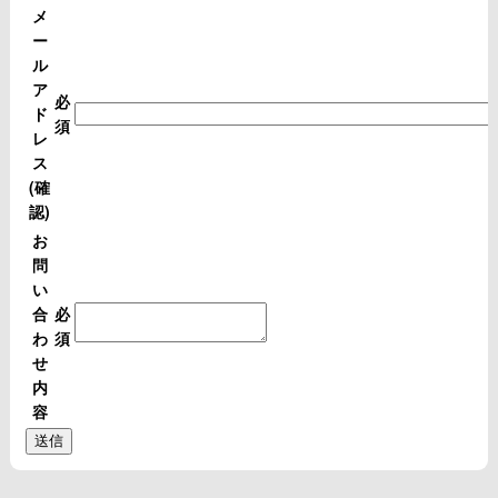
メ
ー
ル
ア
必
ド
須
レ
ス
(確
認)
お
問
い
合
必
わ
須
せ
内
容
送信