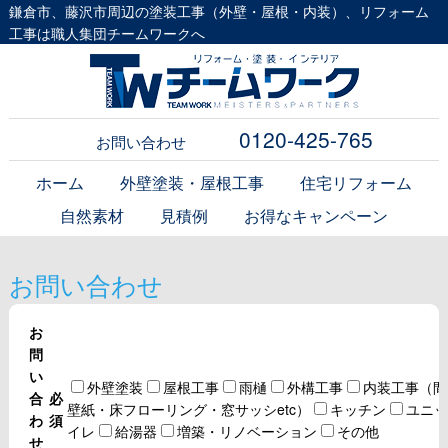
鎌倉市、藤沢市周辺の塗装工事（外壁・屋根・内装）、リフォーム
工事は職人集団チームワークへ
0120-425-765
お問い合わせ
ホーム
外壁塗装・屋根工事
住宅リフォーム
自然素材
見積例
お得なキャンペーン
お問い合わせ
お
問
い
外壁塗装
屋根工事
雨樋
外構工事
内装工事（間
合
必
壁紙・床フローリング・窓サッシetc）
キッチン
ユニッ
わ
須
イレ
給湯器
増築・リノベーション
その他
せ