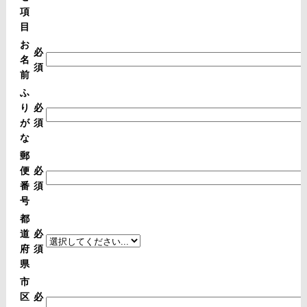
項
目
お
必
名
須
前
ふ
り
必
が
須
な
郵
便
必
番
須
号
都
道
必
府
須
県
市
区
必