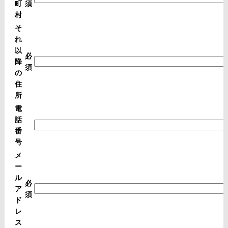
町
須
村
そ
れ
以
必
降
須
の
住
所
電
話
番
号
メ
ー
ル
必
ア
須
ド
レ
ス