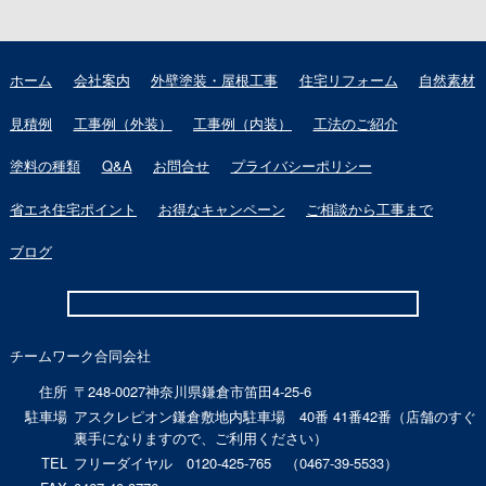
ホーム
会社案内
外壁塗装・屋根工事
住宅リフォーム
自然素材
見積例
工事例（外装）
工事例（内装）
工法のご紹介
塗料の種類
Q&A
お問合せ
プライバシーポリシー
省エネ住宅ポイント
お得なキャンペーン
ご相談から工事まで
ブログ
チームワーク合同会社
住所
〒248-0027神奈川県鎌倉市笛田4-25-6
駐車場
アスクレピオン鎌倉敷地内駐車場 40番 41番42番（店舗のすぐ
裏手になりますので、ご利用ください）
TEL
フリーダイヤル 0120-425-765 （0467-39-5533）